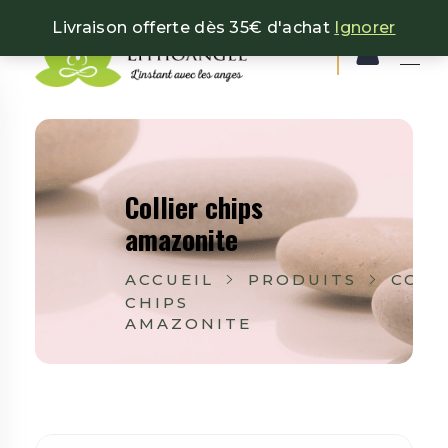
Livraison offerte dès 35€ d'achat
Ignorer
Lithoangel
L'instant avec les anges
Collier chips
amazonite
ACCUEIL
PRODUITS
COLL
CHIPS
AMAZONITE