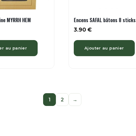
sine MYRRH HEM
Encens SAFAL bâtons 8 sticks
3.90
€
er au panier
Ajouter au panier
1
2
→