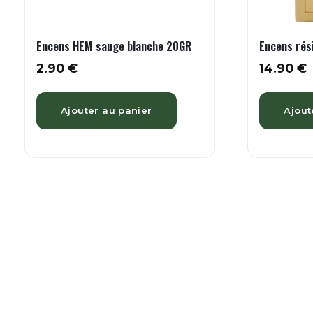
Encens HEM sauge blanche 20GR
Encens ré
2.90
€
14.90
€
Ajouter au panier
Ajout