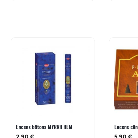
Encens bâtons MYRRH HEM
Encens cô
2.90
€
5.90
€