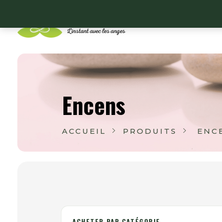
Lithoangel
L'instant avec les anges
Encens
ACCUEIL
PRODUITS
ENC
ACHETER PAR CATÉGORIE