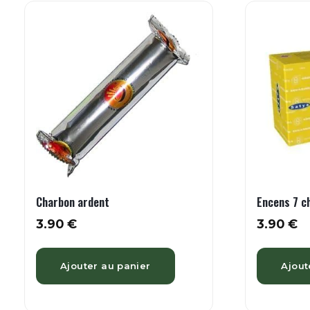
Charbon ardent
Encens 7 c
3.90
€
3.90
€
Ajouter au panier
Ajout