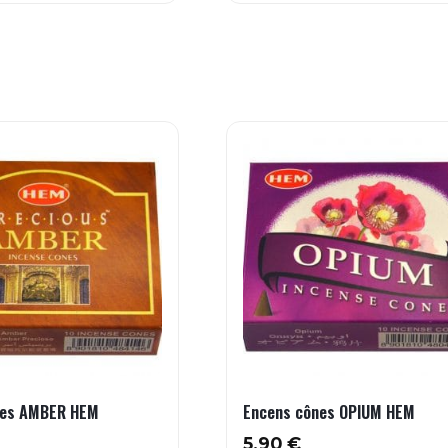
nes AMBER HEM
Encens cônes OPIUM HEM
5.90
€