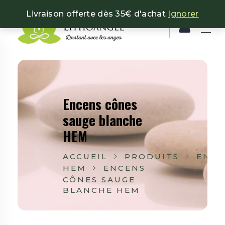
Livraison offerte dès 35€ d'achat
Ignorer
Lithoangel
L'instant avec les anges
Encens cônes
sauge blanche
HEM
ACCUEIL
PRODUITS
ENCE
HEM
ENCENS
CÔNES SAUGE
BLANCHE HEM