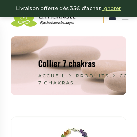
Livraison offerte dès 35€ d'achat
Ignorer
Lithoangel
L'instant avec les anges
Collier 7 chakras
ACCUEIL
PRODUITS
COLL
7 CHAKRAS