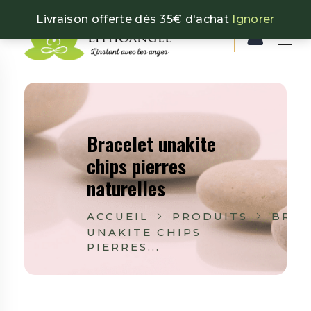
Livraison offerte dès 35€ d'achat
Ignorer
Lithoangel
L'instant avec les anges
Bracelet unakite
chips pierres
naturelles
ACCUEIL
PRODUITS
BRAC
UNAKITE CHIPS
PIERRES...