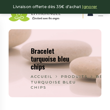
Livraison offerte dès 35€ d'achat
Ignorer
Lithoangel
L'instant avec les anges
Bracelet
turquoise bleu
chips
ACCUEIL
PRODUITS
BRAC
TURQUOISE BLEU
CHIPS