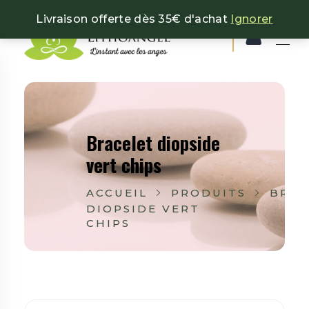
Livraison offerte dès 35€ d'achat
Ignorer
Lithoangel
L'instant avec les anges
Bracelet diopside
vert chips
ACCUEIL
PRODUITS
BRAC
DIOPSIDE VERT
CHIPS