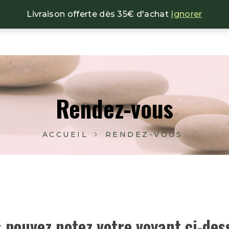
Livraison offerte dès 35€ d'achat
Ignorer
NOS BIJOUX
NOS ENCENS
NOS MINÉRAU
Rendez-vous
ACCUEIL
RENDEZ-VOUS
 pouvez notez votre voyant ci-des