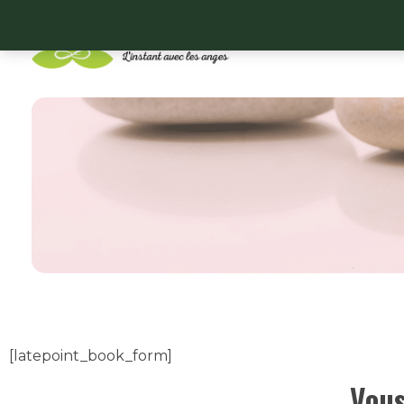
Lithoangel
L'instant avec les anges
[latepoint_book_form]
Vous