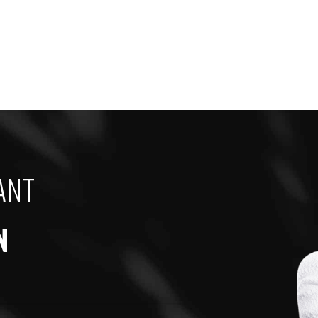
ANT
N