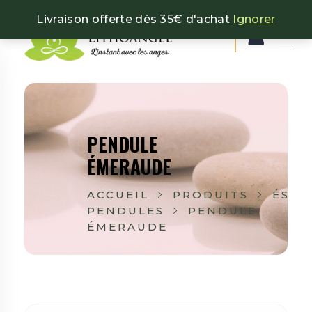
Livraison offerte dès 35€ d'achat
Ignorer
Lithoangel
L'instant avec les anges
PENDULE
ÉMERAUDE
ACCUEIL
PRODUITS
ÉSOT
PENDULES
PENDULE
ÉMERAUDE