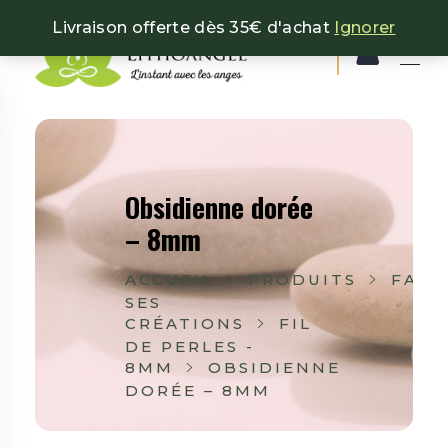
Livraison offerte dès 35€ d'achat
Ignorer
Lithoangel
L'instant avec les anges
Obsidienne dorée
– 8mm
ACCUEIL
PRODUITS
FAIR
SES
CRÉATIONS
FIL
DE PERLES -
8MM
OBSIDIENNE
DORÉE – 8MM