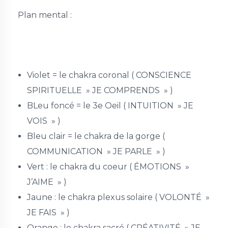
Plan mental :
Violet = le chakra coronal ( CONSCIENCE
SPIRITUELLE » JE COMPRENDS » )
BLeu foncé = le 3e Oeil ( INTUITION » JE
VOIS » )
Bleu clair = le chakra de la gorge (
COMMUNICATION » JE PARLE » )
Vert : le chakra du coeur ( ÉMOTIONS »
J’AIME » )
Jaune : le chakra plexus solaire ( VOLONTÉ »
JE FAIS » )
Orange : le chakra sacré ( CRÉATIVITÉ » JE