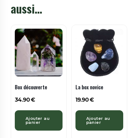
aussi…
Box découverte
La box novice
34.90
€
19.90
€
Ajouter au
Ajouter au
panier
panier