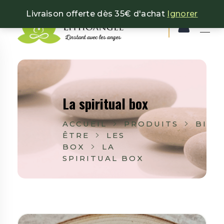
Livraison offerte dès 35€ d'achat
Ignorer
Lithoangel
L'instant avec les anges
La spiritual box
ACCUEIL
PRODUITS
BIEN
ÊTRE
LES
BOX
LA
SPIRITUAL BOX