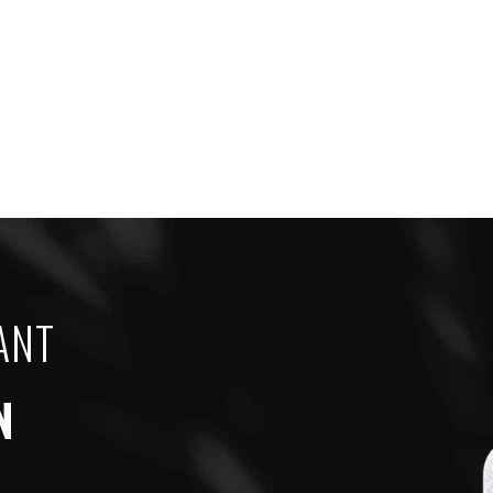
ANT
N