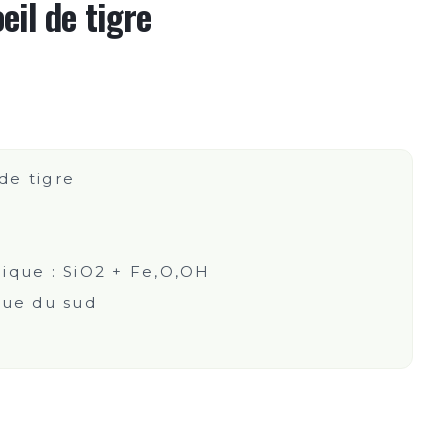
eil de tigre
 de tigre
ique : SiO2 + Fe,O,OH
que du sud