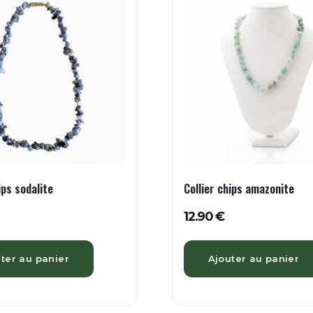
ips sodalite
Collier chips amazonite
12.90
€
ter au panier
Ajouter au panier